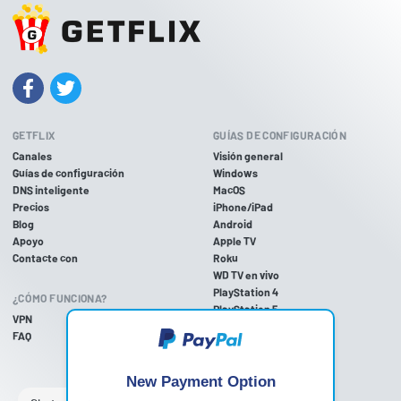
GETFLIX
GUÍAS DE CONFIGURACIÓN
Canales
Visión general
Guías de configuración
Windows
DNS inteligente
MacOS
Precios
iPhone/iPad
Blog
Android
Apoyo
Apple TV
Contacte con
Roku
WD TV en vivo
PlayStation 4
¿CÓMO FUNCIONA?
PlayStation 5
VPN
PlayStation 3
FAQ
Xbox One
Xbox 360
Nintendo Wii U
New Payment Option
Nintendo Wii