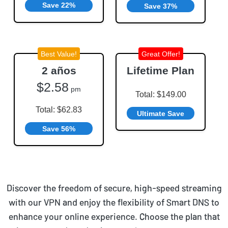
Save 22%
Save 37%
Best Value!
Great Offer!
2 años
Lifetime Plan
$2.58
pm
Total: $149.00
Total: $62.83
Ultimate Save
Save 56%
Discover the freedom of secure, high-speed streaming
with our VPN and enjoy the flexibility of Smart DNS to
enhance your online experience. Choose the plan that