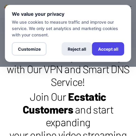
Ingresa en
Inscríbete.
We value your privacy
We use cookies to measure traffic and improve our
service. We only set analytics and marketing cookies
Precios
with your consent.
Customize
Reject all
Accept all
Access Quality Streaming
with Our VPN and Smart DNS
Service!
Join Our
Ecstatic
Customers
and start
expanding
your online video streaming