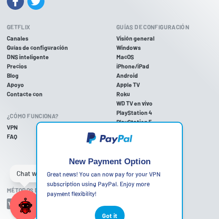
GETFLIX
GUÍAS DE CONFIGURACIÓN
Canales
Visión general
Guías de configuración
Windows
DNS inteligente
MacOS
Precios
iPhone/iPad
Blog
Android
Apoyo
Apple TV
Contacte con
Roku
WD TV en vivo
PlayStation 4
¿CÓMO FUNCIONA?
PlayStation 5
VPN
PlayStation 3
FAQ
Xbox One
Xbox 360
Nintendo Wii U
New Payment Option
Nintendo Wii
Great news! You can now pay for your VPN
subscription using PayPal. Enjoy more
MÉTODOS DE PAGO ACEPTADOS
payment flexibility!
Got it