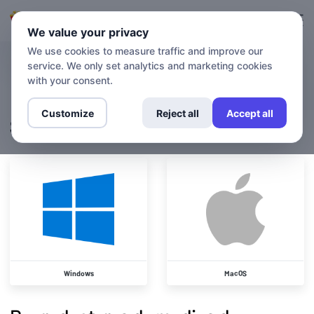
Ingresa en
Inscríbete.
We value your privacy
We use cookies to measure traffic and improve our
service. We only set analytics and marketing cookies
Guías de configuración
with your consent.
Customize
Reject all
Accept all
Sistemas operativos
Windows
MacOS