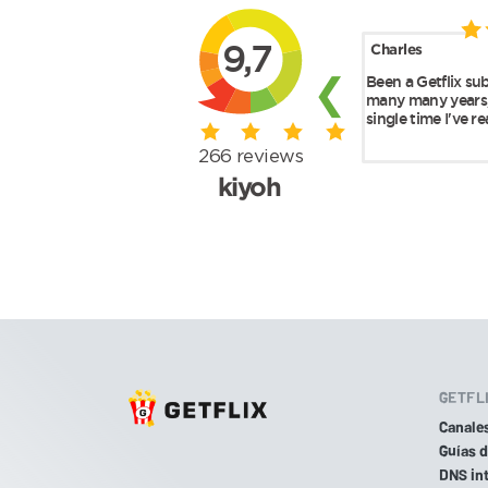
GETFL
Canale
Guías 
DNS int