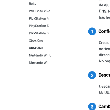
Roku
de Aju
DNS. N
WD TV en vivo
has he
PlayStation 4
PlayStation 5
Confi
1
PlayStation 3
Xbox One
Crea u
Xbox 360
nortea
direcc
Nintendo Wii U
No req
Nintendo Wii
Desca
2
Descar
EE.UU
Cambi
3