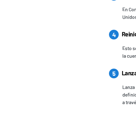
En Con
Unidos
Reini
4
Esto s
la cue
Lanzar
5
Lanza 
defini
a trav