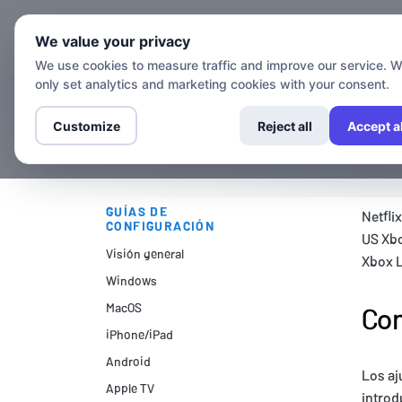
Canales
G
We value your privacy
We use cookies to measure traffic and improve our service. 
only set analytics and marketing cookies with your consent.
Customize
Reject all
Accept al
GUÍAS DE
Netfli
CONFIGURACIÓN
US Xbo
Visión general
Xbox L
Windows
MacOS
Con
iPhone/iPad
Android
Los aj
Apple TV
introd