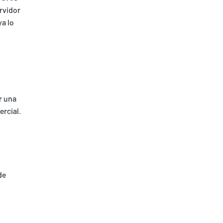
rvidor
ya lo
r una
ercial.
de