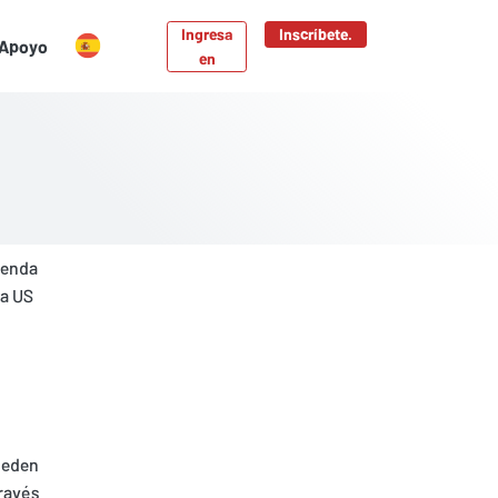
Ingresa
Inscríbete.
Apoyo
en
tienda
ta US
ueden
través